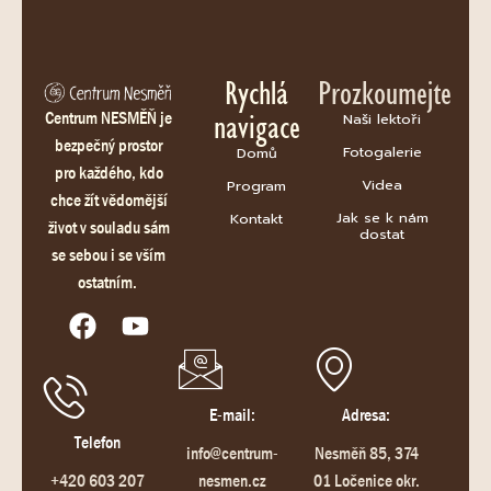
Rychlá
Prozkoumejte
navigace
Centrum NESMĚŇ je
Naši lektoři
bezpečný prostor
Fotogalerie
Domů
pro každého, kdo
Videa
Program
chce žít vědomější
Jak se k nám
Kontakt
život v souladu sám
dostat
se sebou i se vším
ostatním.
E-mail:
Adresa:
Telefon
info@centrum-
Nesměň 85, 374
+420 603 207
nesmen.cz
01 Ločenice okr.