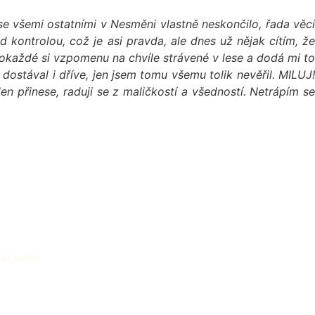
 se všemi ostatními v Nesměni vlastně neskončilo, řada věcí
ontrolou, což je asi pravda, ale dnes už nějak cítím, že
 pokaždé si vzpomenu na chvíle strávené v lese a dodá mi to
m dostával i dříve, jen jsem tomu všemu tolik nevěřil. MILUJ!
n přinese, raduji se z maličkostí a všedností. Netrápím se
ostatním.