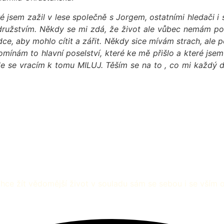
ré jsem zažil v lese společně s Jorgem, ostatními hledači i
užstvím. Někdy se mi zdá, že život ale vůbec nemám pod k
rdce, aby mohlo cítit a zářit. Někdy sice mívám strach, ale
řipomínám to hlavní poselství, které ke mě přišlo a které jse
le se vracím k tomu MILUJ. Těším se na to , co mi každý de
e žít vědomější život v souladu sám se sebou i se vším 