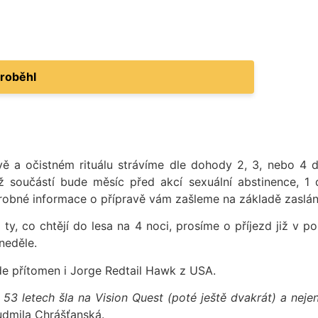
proběhl
vě a očistném rituálu strávíme dle dohody 2, 3, nebo 4 d
íž součástí bude měsíc před akcí sexuální abstinence, 1
robné informace o přípravě vám zašleme na základě zaslání
 ty, co chtějí do lesa na 4 noci, prosíme o příjezd již v
neděle.
e přítomen i Jorge Redtail Hawk z USA.
3 letech šla na Vision Quest (poté ještě dvakrát) a nejen 
dmila Chrášťanská.