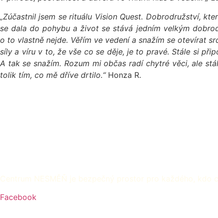
„Zúčastnil jsem se rituálu Vision Quest. Dobrodružství, kte
se dala do pohybu a život se stává jedním velkým dobrodr
o to vlastně nejde. Věřím ve vedení a snažím se otevírat s
síly a víru v to, že vše co se děje, je to pravé. Stále si p
A tak se snažím. Rozum mi občas radí chytré věci, ale stá
tolik tím, co mě dříve drtilo.“
Honza R.
Centrum NESMĚŇ je bezpečný prostor pro každého, kdo chc
Facebook