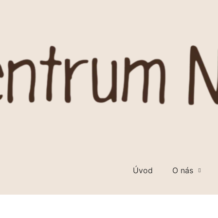
Úvod
O nás