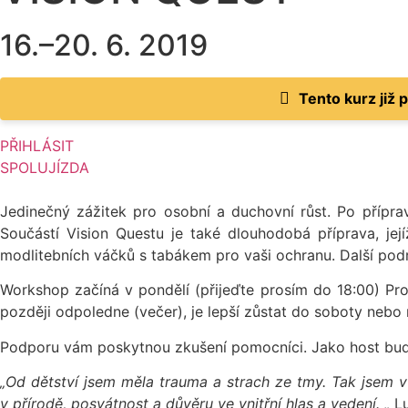
16.–20. 6. 2019
Tento kurz již 
PŘIHLÁSIT
SPOLUJÍZDA
Jedinečný zážitek pro osobní a duchovní růst. Po přípra
Součástí Vision Questu je také dlouhodobá příprava, jej
modlitebních váčků s tabákem pro vaši ochranu. Další pod
Workshop začíná v pondělí (přijeďte prosím do 18:00) Pro
později odpoledne (večer), je lepší zůstat do soboty nebo 
Podporu vám poskytnou zkušení pomocníci. Jako host bud
„Od dětství jsem měla trauma a strach ze tmy. Tak jsem v 5
v přírodě, posvátnost a důvěru ve vnitřní hlas a vedení. „
Lu