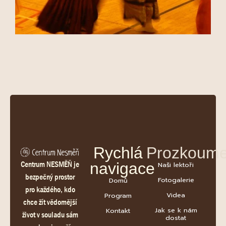
Rychlá
Prozkoume
Centrum NESMĚŇ je
navigace
Naši lektoři
bezpečný prostor
Fotogalerie
Domů
pro každého, kdo
Videa
Program
chce žít vědomější
Jak se k nám
Kontakt
život v souladu sám
dostat