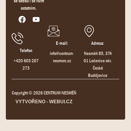
se sebou i se vším
ostatním.
E-mail:
Adresa:
Telefon
info@centrum-
Nesměň 85, 374
+420 603 207
nesmen.cz
01 Ločenice okr.
273
České
Budějovice
Copyright © 2026 CENTRUM NESMĚŇ
VYTVOŘENO - WEBUI.CZ