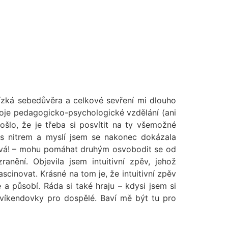
nízká sebedůvěra a celkové sevření mi dlouho
oje pedagogicko-psychologické vzdělání (ani
ošlo, že je třeba si posvítit na ty všemožné
í s nitrem a myslí jsem se nakonec dokázala
pívá! – mohu pomáhat druhým osvobodit se od
nění. Objevila jsem intuitivní zpěv, jehož
ascinovat. Krásné na tom je, že intuitivní zpěv
 a působí. Ráda si také hraju – kdysi jsem si
a víkendovky pro dospělé. Baví mě být tu pro