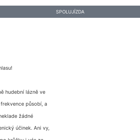
SPOLUJÍZDA
hlasu!
ně hudební lázně ve
 frekvence působí, a
 neklade žádné
nický účinek. Ani vy,
po krůčku i vás za