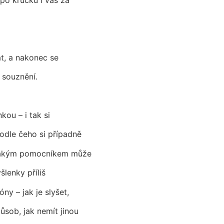
at, a nakonec se
 souznění.
kou – i tak si
podle čeho si případně
, jakým pomocníkem může
šlenky příliš
ny – jak je slyšet,
sob, jak nemít jinou