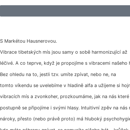
S Markétou Hausnerovou.
Vibrace tibetských mís jsou samy o sobě harmonizující až
léčivé. A co teprve, když je propojíme s vibracemi našeho 
Bez ohledu na to, jestli tzv. umíte zpívat, nebo ne, na
tomto víkendu se uvelebíme v hladině alfa a užijeme si hoj
vibracích mís a zvonkoher, prozkoumáme, jak na nás které
postupně se připojíme i svými hlasy. Intuitivní zpěv na nás
nároky, přesto (nebo právě proto) má hluboký psychohygie
kdo máte zábrany zpívat, se nemusíte ničeho bát – krůček 