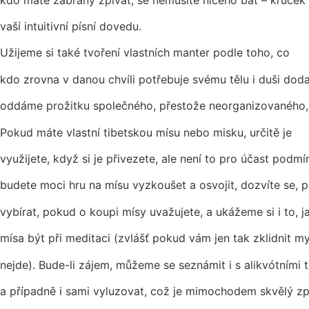
vaší intuitivní písní dovedu.
Užijeme si také tvoření vlastních manter podle toho, co
kdo zrovna v danou chvíli potřebuje svému tělu i duši dod
oddáme prožitku společného, přestože neorganizovaného,
Pokud máte vlastní tibetskou mísu nebo misku, určitě je
využijete, když si je přivezete, ale není to pro účast podmín
budete moci hru na mísu vyzkoušet a osvojit, dozvíte se, 
vybírat, pokud o koupi mísy uvažujete, a ukážeme si i to
mísa být při meditaci (zvlášť pokud vám jen tak zklidnit my
nejde). Bude-li zájem, můžeme se seznámit i s alikvótními tó
a případně i sami vyluzovat, což je mimochodem skvělý způ