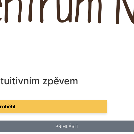
ntuitivním zpěvem
proběhl
PŘIHLÁSIT