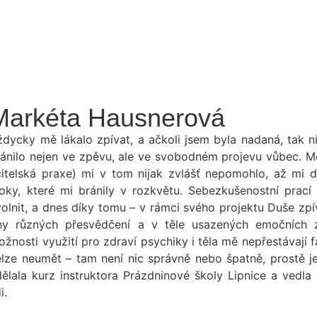
Markéta Hausnerová
ždycky mě lákalo zpívat, a ačkoli jsem byla nadaná, tak 
ránilo nejen ve zpěvu, ale ve svobodném projevu vůbec. M
čitelská praxe) mi v tom nijak zvlášť nepomohlo, až mi d
loky, které mi bránily v rozkvětu. Sebezkušenostní prac
volnit, a dnes díky tomu – v rámci svého projektu Duše z
íhy různých přesvědčení a v těle usazených emočních zra
žnosti využití pro zdraví psychiky i těla mě nepřestávají f
elze neumět – tam není nic správně nebo špatně, prostě je
dělala kurz instruktora Prázdninové školy Lipnice a vedl
di.