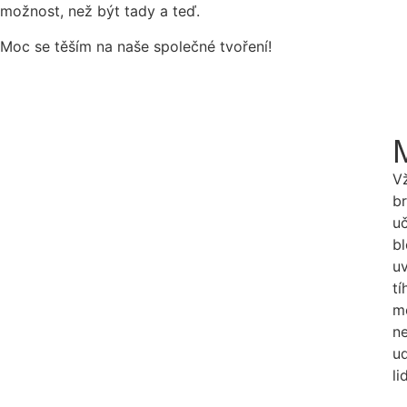
možnost, než být tady a teď.
Moc se těším na naše společné tvoření!
V
b
u
b
u
t
mo
n
u
li