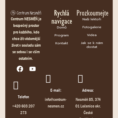
Rychlá
Prozkoumejte
navigace
Centrum NESMĚŇ je
Naši lektoři
bezpečný prostor
Fotogalerie
Domů
pro každého, kdo
Videa
Program
chce žít vědomější
Jak se k nám
Kontakt
život v souladu sám
dostat
se sebou i se vším
ostatním.
E-mail:
Adresa:
Telefon
info@centrum-
Nesměň 85, 374
+420 603 207
nesmen.cz
01 Ločenice okr.
273
České