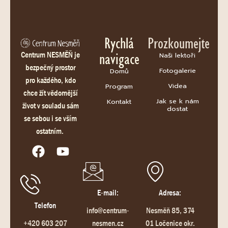
Rychlá
Prozkoumejte
navigace
Centrum NESMĚŇ je
Naši lektoři
bezpečný prostor
Fotogalerie
Domů
pro každého, kdo
Videa
Program
chce žít vědomější
Jak se k nám
Kontakt
život v souladu sám
dostat
se sebou i se vším
ostatním.
E-mail:
Adresa:
Telefon
info@centrum-
Nesměň 85, 374
+420 603 207
nesmen.cz
01 Ločenice okr.