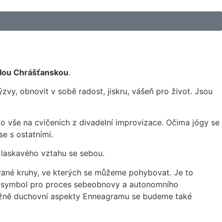
lou Chrášťanskou
.
ýzvy, obnovit v sobě radost, jiskru, vášeň pro život. Jsou
o vše na cvičeních z divadelní improvizace. Očima jógy se
se s ostatními.
 laskavého vztahu se sebou.
ované kruhy, ve kterých se můžeme pohybovat. Je to
cký symbol pro proces sebeobnovy a autonomního
řevážně duchovní aspekty Enneagramu se budeme také