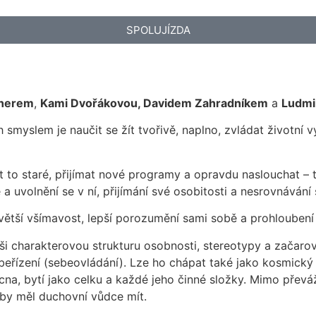
SPOLUJÍZDA
tnerem
,
Kami Dvořákovou, Davidem Zahradníkem
a
Ludmi
 smyslem je naučit se žít tvořivě, naplno, zvládat životní v
 to staré, přijímat nové programy a opravdu naslouchat – t
 uvolnění se v ní, přijímání své osobitosti a nesrovnávání 
ětší všímavost, lepší porozumění sami sobě a prohloubení
ši charakterovou strukturu osobnosti, stereotypy a začar
sebeřízení (sebeovládání). Lze ho chápat také jako kosmi
soucna, bytí jako celku a každé jeho činné složky. Mimo p
by měl duchovní vůdce mít.