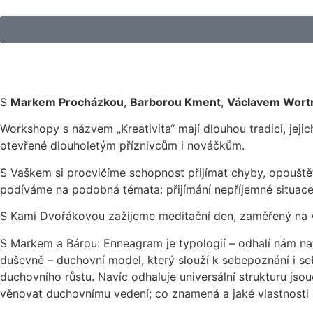
S
Markem Procházkou
,
Barborou Kment
,
Václavem Wor
Workshopy s názvem „Kreativita“ mají dlouhou tradici, jejich
otevřené dlouholetým příznivcům i nováčkům.
S Vaškem si procvičíme schopnost přijímat chyby, opouštět
podíváme na podobná témata: přijímání nepříjemné situace a
S Kami Dvořákovou zažijeme meditační den, zaměřený na v
S Markem a Bárou: Enneagram je typologií – odhalí nám na
duševně – duchovní model, který slouží k sebepoznání i 
duchovního růstu. Navíc odhaluje universální strukturu j
věnovat duchovnímu vedení; co znamená a jaké vlastnosti 