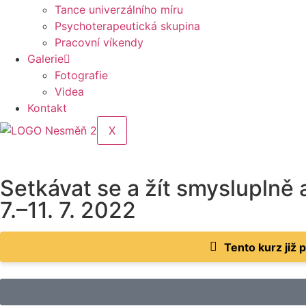
Tance univerzálního míru
Psychoterapeutická skupina
Pracovní víkendy
Galerie
Fotografie
Videa
Kontakt
X
Setkávat se a žít smysluplně 
7.–11. 7. 2022
Tento kurz již 