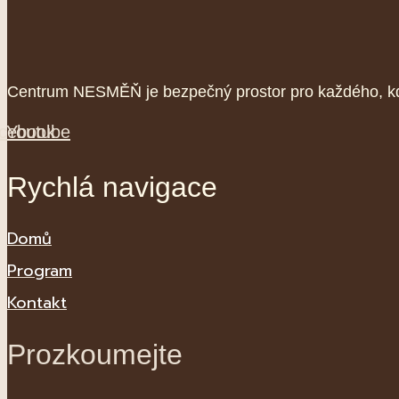
Centrum NESMĚŇ je bezpečný prostor pro každého, kdo
cebook
Youtube
Rychlá navigace
Domů
Program
Kontakt
Prozkoumejte