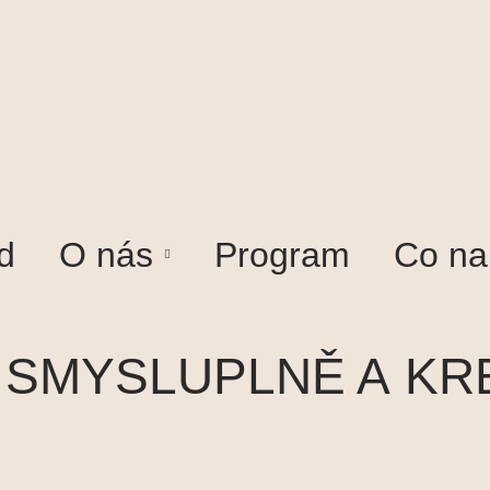
d
O nás
Program
Co na
T SMYSLUPLNĚ A KR