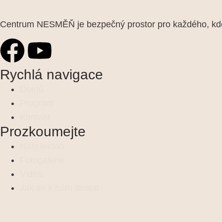
Centrum NESMĚŇ je bezpečný prostor pro každého, kdo 
Rychlá navigace
Domů
Program
Kontakt
Prozkoumejte
Naši lektoři
Fotogalerie
Videa
Jak se k nám dostat