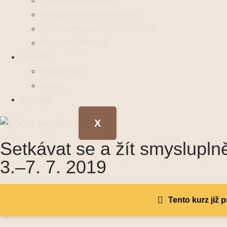
Holotropní dýchání
Tance univerzálního míru
Psychoterapeutická skupina
Pracovní víkendy
Galerie
Fotografie
Videa
Kontakt
X
Setkávat se a žít smyslupln
3.–7. 7. 2019
Tento kurz již 