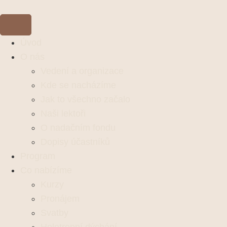
Úvod
O nás
Vedení a organizace
Kde se nacházíme
Jak to všechno začalo
Naši lektoři
O nadačním fondu
Dopisy účastníků
Program
Co nabízíme
Kurzy
Pronájem
Svatby