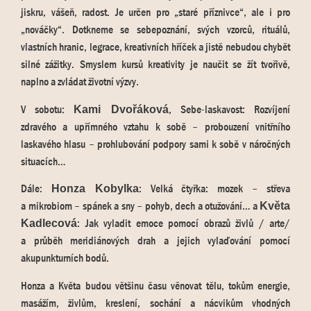
jiskru, vášeň, radost. Je určen pro „staré příznivce“, ale i pro
„nováčky“. Dotkneme se sebepoznání, svých vzorců, rituálů,
vlastních hranic, legrace, kreativních hříček a jistě nebudou chybět
silné zážitky. Smyslem kursů kreativity je naučit se žít tvořivě,
naplno a zvládat životní výzvy.
V sobotu:
, Sebe-laskavost: Rozvíjení
Kami Dvořáková
zdravého a upřímného vztahu k sobě – probouzení vnitřního
laskavého hlasu – prohlubování podpory sami k sobě v náročných
situacích…
Dále:
: Velká čtyřka: mozek – střeva
Honza Kobylka
a mikrobiom – spánek a sny – pohyb, dech a otužování… a
Květa
: Jak vyladit emoce pomocí obrazů živlů / arte/
Kadlecová
a průběh meridiánových drah a jejich vylaďování pomocí
akupunkturních bodů.
Honza a Květa budou většinu času věnovat tělu, tokům energie,
masážím, živlům, kreslení, sochání a nácvikům vhodných