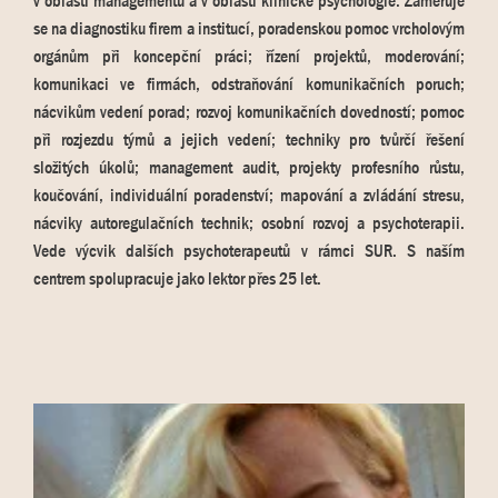
v oblasti managementu a v oblasti klinické psychologie. Zaměřuje
se na diagnostiku firem a institucí, poradenskou pomoc vrcholovým
orgánům při koncepční práci; řízení projektů, moderování;
komunikaci ve firmách, odstraňování komunikačních poruch;
nácvikům vedení porad; rozvoj komunikačních dovedností; pomoc
při rozjezdu týmů a jejich vedení; techniky pro tvůrčí řešení
složitých úkolů; management audit, projekty profesního růstu,
koučování, individuální poradenství; mapování a zvládání stresu,
nácviky autoregulačních technik; osobní rozvoj a psychoterapii.
Vede výcvik dalších psychoterapeutů v rámci SUR. S naším
centrem spolupracuje jako lektor přes 25 let.