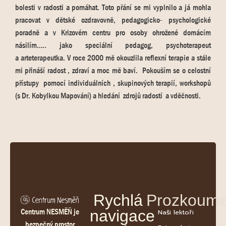
bolesti v radosti a pomáhat. Toto přání se mi vyplnilo a já mohla
pracovat v dětské ozdravovně, pedagogicko- psychologické
poradně a v Krizovém centru pro osoby ohrožené domácím
násilím….. jako speciální pedagog, psychoterapeut
a arteterapeutka. V roce 2000 mě okouzlila reflexní terapie a stále
mi přináší radost , zdraví a moc mě baví. Pokouším se o celostní
přístupy pomocí individuálních , skupinových terapií, workshopů
(s Dr. Kobylkou Mapování) a hledání zdrojů radostí a vděčnosti.
Rychlá
Prozkoume
Centrum NESMĚŇ je
navigace
Naši lektoři
bezpečný prostor