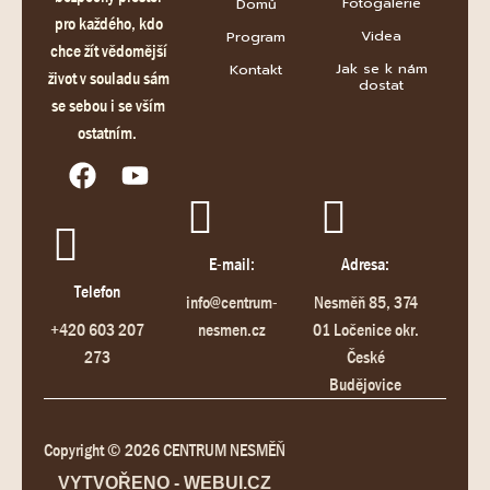
Fotogalerie
Domů
pro každého, kdo
Videa
Program
chce žít vědomější
Jak se k nám
Kontakt
život v souladu sám
dostat
se sebou i se vším
ostatním.
E-mail:
Adresa:
Telefon
info@centrum-
Nesměň 85, 374
+420 603 207
nesmen.cz
01 Ločenice okr.
273
České
Budějovice
Copyright © 2026 CENTRUM NESMĚŇ
VYTVOŘENO - WEBUI.CZ