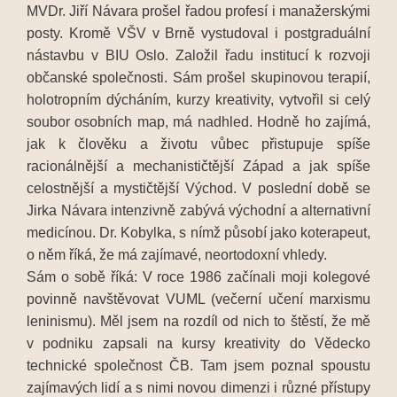
MVDr. Jiří Návara prošel řadou profesí i manažerskými
posty. Kromě VŠV v Brně vystudoval i postgraduální
nástavbu v BIU Oslo. Založil řadu institucí k rozvoji
občanské společnosti. Sám prošel skupinovou terapií,
holotropním dýcháním, kurzy kreativity, vytvořil si celý
soubor osobních map, má nadhled. Hodně ho zajímá,
jak k člověku a životu vůbec přistupuje spíše
racionálnější a mechanističtější Západ a jak spíše
celostnější a mystičtější Východ. V poslední době se
Jirka Návara intenzivně zabývá východní a alternativní
medicínou. Dr. Kobylka, s nímž působí jako koterapeut,
o něm říká, že má zajímavé, neortodoxní vhledy.
Sám o sobě říká: V roce 1986 začínali moji kolegové
povinně navštěvovat VUML (večerní učení marxismu
leninismu). Měl jsem na rozdíl od nich to štěstí, že mě
v podniku zapsali na kursy kreativity do Vědecko
technické společnost ČB. Tam jsem poznal spoustu
zajímavých lidí a s nimi novou dimenzi i různé přístupy