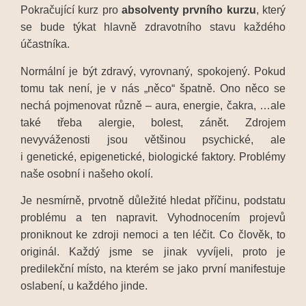
Pokračující kurz pro
absolventy prvního kurzu
, který
se bude týkat hlavně zdravotního stavu každého
účastníka.
Normální je být zdravý, vyrovnaný, spokojený. Pokud
tomu tak není, je v nás „něco“ špatně. Ono něco se
nechá pojmenovat různě – aura, energie, čakra, …ale
také třeba alergie, bolest, zánět. Zdrojem
nevyváženosti jsou většinou psychické, ale
i genetické, epigenetické, biologické faktory. Problémy
naše osobní i našeho okolí.
Je nesmírně, prvotně důležité hledat příčinu, podstatu
problému a ten napravit. Vyhodnocením projevů
proniknout ke zdroji nemoci a ten léčit. Co člověk, to
originál. Každý jsme se jinak vyvíjeli, proto je
predilekční místo, na kterém se jako první manifestuje
oslabení, u každého jinde.