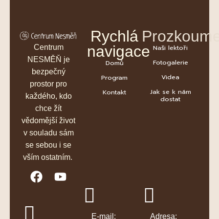
Rychlá
Prozkoume
navigace
Centrum
Naši lektoři
NESMĚŇ je
Fotogalerie
Domů
bezpečný
Videa
Program
prostor pro
Jak se k nám
Kontakt
každého, kdo
dostat
chce žít
vědomější život
v souladu sám
se sebou i se
vším ostatním.
E-mail:
Adresa: