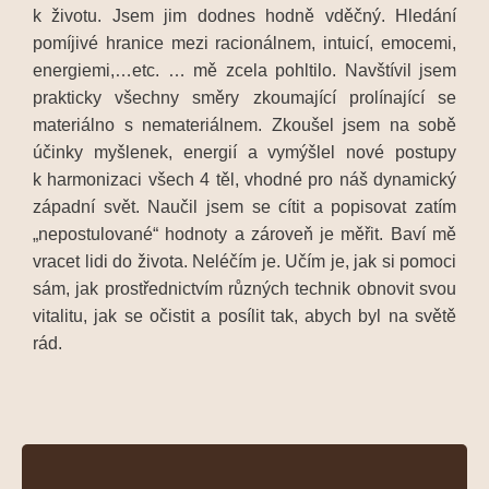
k životu. Jsem jim dodnes hodně vděčný. Hledání
pomíjivé hranice mezi racionálnem, intuicí, emocemi,
energiemi,…etc. … mě zcela pohltilo. Navštívil jsem
prakticky všechny směry zkoumající prolínající se
materiálno s nemateriálnem. Zkoušel jsem na sobě
účinky myšlenek, energií a vymýšlel nové postupy
k harmonizaci všech 4 těl, vhodné pro náš dynamický
západní svět. Naučil jsem se cítit a popisovat zatím
„nepostulované“ hodnoty a zároveň je měřit. Baví mě
vracet lidi do života. Neléčím je. Učím je, jak si pomoci
sám, jak prostřednictvím různých technik obnovit svou
vitalitu, jak se očistit a posílit tak, abych byl na světě
rád.