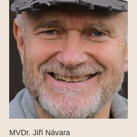
MVDr. Jiří Návara