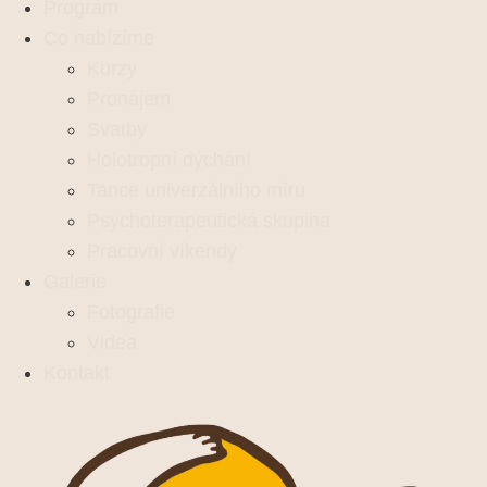
Program
Co nabízíme
Kurzy
Pronájem
Svatby
Holotropní dýchání
Tance univerzálního míru
Psychoterapeutická skupina
Pracovní víkendy
Galerie
Fotografie
Videa
Kontakt