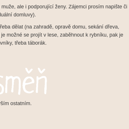
uže, ale i podporující ženy. Zájemci prosím napište či
duální domluvy).
třeba dělat (na zahradě, opravě domu, sekání dřeva,
 je možné se projít v lese, zaběhnout k rybníku, pak je
níky, třeba táborák.
vším ostatním.