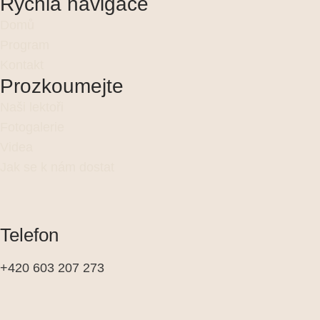
Rychlá navigace
Domů
Program
Kontakt
Prozkoumejte
Naši lektoři
Fotogalerie
Videa
Jak se k nám dostat
Telefon
+420 603 207 273