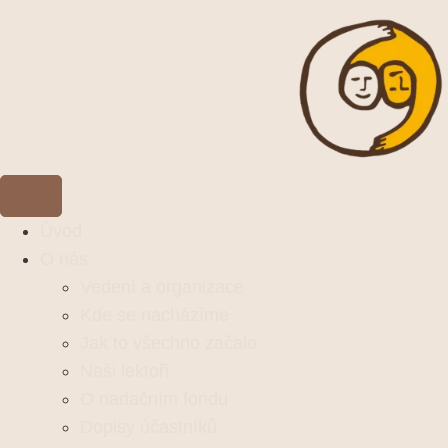
Úvod
O nás
Vedení a organizace
Kde se nacházíme
Jak to všechno začalo
Naši lektoři
O nadačním fondu
Dopisy účastníků