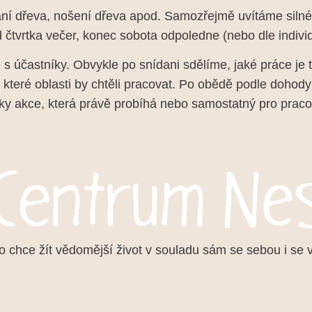
í dřeva, nošení dřeva apod. Samozřejmě uvítáme silné m
 čtvrtka večer, konec sobota odpoledne (nebo dle indivi
 účastníky. Obvykle po snídani sdělíme, jaké práce je 
v které oblasti by chtěli pracovat. Po obědě podle dohody
ky akce, která právě probíhá nebo samostatný pro pracov
chce žít vědomější život v souladu sám se sebou i se 