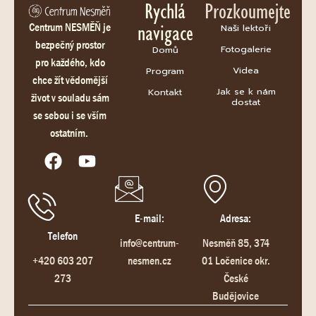
Rychlá
Prozkoumejte
navigace
Centrum NESMĚŇ je
Naši lektoři
bezpečný prostor
Fotogalerie
Domů
pro každého, kdo
Videa
Program
chce žít vědomější
Jak se k nám
Kontakt
život v souladu sám
dostat
se sebou i se vším
ostatním.
E-mail:
Adresa:
Telefon
info@centrum-
Nesměň 85, 374
+420 603 207
nesmen.cz
01 Ločenice okr.
273
České
Budějovice