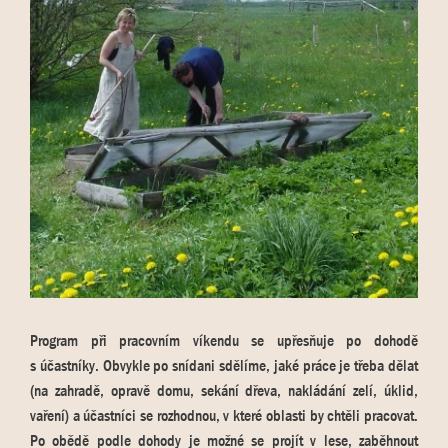
Program při pracovním víkendu se upřesňuje po dohodě
s účastníky. Obvykle po snídani sdělíme, jaké práce je třeba dělat
(na zahradě, opravě domu, sekání dřeva, nakládání zelí, úklid,
vaření) a účastníci se rozhodnou, v které oblasti by chtěli pracovat.
Po obědě podle dohody je možné se projít v lese, zaběhnout