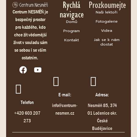
Rychlá
Prozkoumejte
navigace
Centrum NESMĚŇ je
Naši lektoři
bezpečný prostor
Fotogalerie
Domů
pro každého, kdo
Videa
Program
chce žít vědomější
Jak se k nám
Kontakt
život v souladu sám
dostat
se sebou i se vším
ostatním.
E-mail:
Adresa:
Telefon
info@centrum-
Nesměň 85, 374
+420 603 207
nesmen.cz
01 Ločenice okr.
273
České
Budějovice