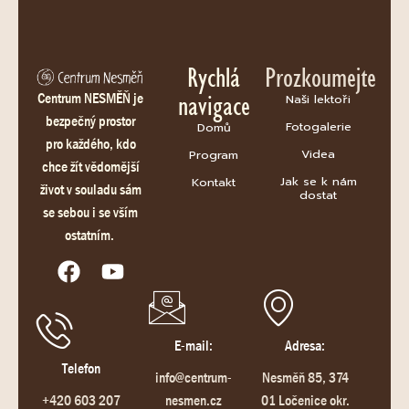
Rychlá
Prozkoumejte
navigace
Centrum NESMĚŇ je
Naši lektoři
bezpečný prostor
Fotogalerie
Domů
pro každého, kdo
Videa
Program
chce žít vědomější
Jak se k nám
Kontakt
život v souladu sám
dostat
se sebou i se vším
ostatním.
E-mail:
Adresa:
Telefon
info@centrum-
Nesměň 85, 374
+420 603 207
nesmen.cz
01 Ločenice okr.