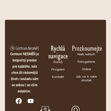
Rychlá
Prozkoumejte
navigace
Centrum NESMĚŇ je
Naši lektoři
bezpečný prostor
Fotogalerie
Domů
pro každého, kdo
Videa
Program
chce žít vědomější
Jak se k nám
Kontakt
život v souladu sám
dostat
se sebou i se vším
ostatním.