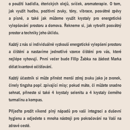
o použití kadidla, éterických olejů, svíček, aromaterapie. O tom,
jak využít hudbu, pozitivní zvuky, tóny, vibrace, posvátné zpěvy
a písně, a také jak můžeme využít krystaly pro energetické
vylepšování prostoru a domova. Řekneme si, jak vytvořit posvátný
prostor a techniky jeho úklidu.
Každý z nás si individuálně vyzkouší energetické vylepšení prostoru
a čištění a nastavíme jednotlivé vzorce čištění pro vás, které
nejlépe vyhovují. První večer bude
na žádost Marka
Filip Žabka
dělat kvantové očišťování.
Každý účastník si může přinést menší zdroj zvuku jako je zvonek,
činely tingsha popř. zpívající mísy; pokud máte, či můžete snadno
sehnat, přineste si také 4 krystaly selenitu a 4 krystaly černého
turmalínu a kompas.
Přijeďte prožít víkend plný nápadů pro vaši integraci a duševní
hygienu a odjedete s mnoha nástroji pro pokračování na Vaší na
zdravé cestě.