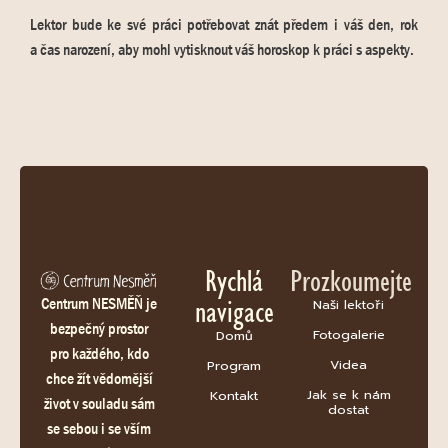
Lektor bude ke své práci potřebovat znát předem i váš den, rok
a čas narození, aby mohl vytisknout váš horoskop k práci s aspekty.
Rychlá
Prozkoumejte
navigace
Centrum NESMĚŇ je
Naši lektoři
bezpečný prostor
Fotogalerie
Domů
pro každého, kdo
Videa
Program
chce žít vědomější
Jak se k nám
Kontakt
život v souladu sám
dostat
se sebou i se vším