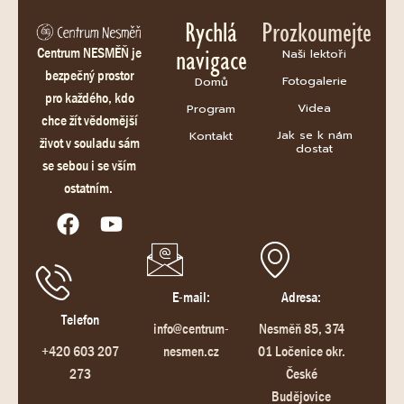
Rychlá
Prozkoumejte
navigace
Centrum NESMĚŇ je
Naši lektoři
bezpečný prostor
Fotogalerie
Domů
pro každého, kdo
Videa
Program
chce žít vědomější
Jak se k nám
Kontakt
život v souladu sám
dostat
se sebou i se vším
ostatním.
E-mail:
Adresa:
Telefon
info@centrum-
Nesměň 85, 374
+420 603 207
nesmen.cz
01 Ločenice okr.
273
České
Budějovice