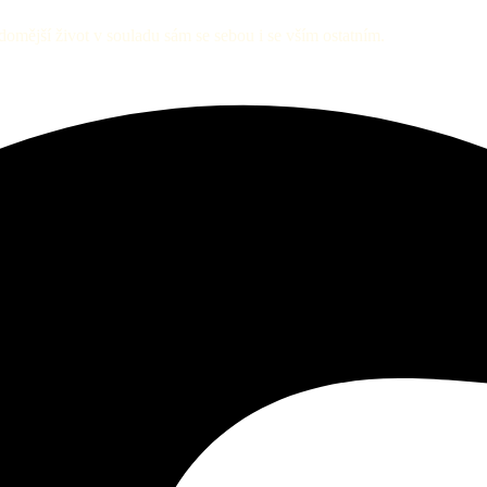
mější život v souladu sám se sebou i se vším ostatním.