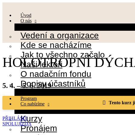
Přejít
k
Úvod
obsahu
O nás
Vedení a organizace
Kde se nacházíme
Jak to všechno začalo
HOLOTROPNÍ DÝCH
Naši lektoři
O nadačním fondu
Dopisy účastníků
5. 4. – 5. 6. 2019
Program
Tento kurz j
Co nabízíme
Kurzy
PŘIHLÁSIT
SPOLUJÍZDA
Pronájem