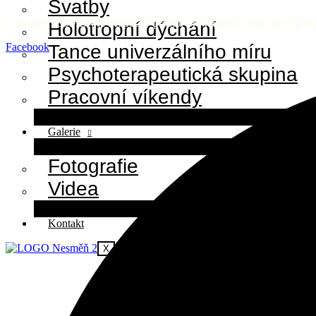
Svatby
Centrum NESMĚŇ je bezpečný prostor pro každého, kdo chce žít vědo
Holotropní dýchání
Tance univerzálního míru
Facebook
Psychoterapeutická skupina
Pracovní víkendy
Galerie
Fotografie
Videa
Kontakt
X