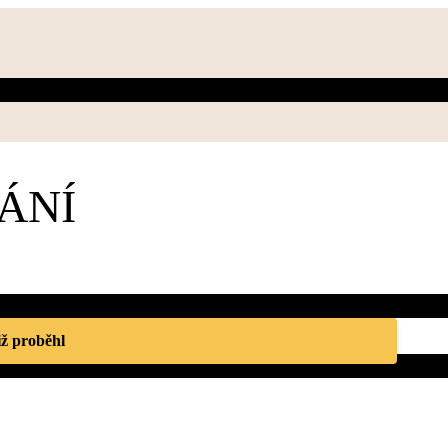
ÁNÍ
iž proběhl