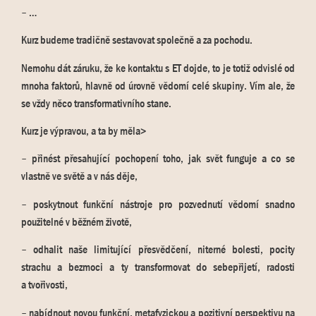
– …
Kurz budeme tradičně sestavovat společně a za pochodu.
Nemohu dát záruku, že ke kontaktu s ET dojde, to je totiž odvislé od
mnoha faktorů, hlavně od úrovně vědomí celé skupiny. Vím ale, že
se vždy něco transformativního stane.
Kurz je výpravou, a ta by měla>
– přinést přesahující pochopení toho, jak svět funguje a co se
vlastně ve světě a v nás děje,
– poskytnout funkční nástroje pro pozvednutí vědomí snadno
použitelné v běžném životě,
– odhalit naše limitující přesvědčení, niterné bolesti, pocity
strachu a bezmoci a ty transformovat do sebepřijetí, radosti
a tvořivosti,
– nabídnout novou funkční, metafyzickou a pozitivní perspektivu na