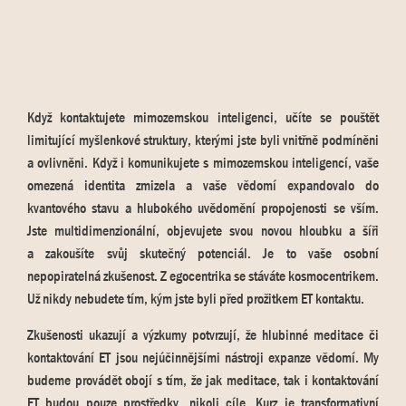
Když kontaktujete mimozemskou inteligenci, učíte se pouštět
limitující myšlenkové struktury, kterými jste byli vnitřně podmíněni
a ovlivněni. Když i komunikujete s mimozemskou inteligencí, vaše
omezená identita zmizela a vaše vědomí expandovalo do
kvantového stavu a hlubokého uvědomění propojenosti se vším.
Jste multidimenzionální, objevujete svou novou hloubku a šíři
a zakoušíte svůj skutečný potenciál. Je to vaše osobní
nepopiratelná zkušenost. Z egocentrika se stáváte kosmocentrikem.
Už nikdy nebudete tím, kým jste byli před prožitkem ET kontaktu.
Zkušenosti ukazují a výzkumy potvrzují, že hlubinné meditace či
kontaktování ET jsou nejúčinnějšími nástroji expanze vědomí. My
budeme provádět obojí s tím, že jak meditace, tak i kontaktování
ET budou pouze prostředky, nikoli cíle. Kurz je transformativní