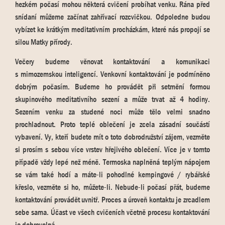
hezkém počasí mohou některá cvičení probíhat venku. Rána před
snídaní můžeme začínat zahřívací rozcvičkou. Odpoledne budou
vybízet ke krátkým meditativním procházkám, které nás propojí se
silou Matky přírody.
Večery budeme věnovat kontaktování a komunikaci
s mimozemskou inteligencí. Venkovní kontaktování je podmíněno
dobrým počasím. Budeme ho provádět při setmění formou
skupinového meditativního sezení a může trvat až 4 hodiny.
Sezením venku za studené noci může tělo velmi snadno
prochladnout. Proto teplé oblečení je zcela zásadní součástí
vybavení. Vy, kteří budete mít o toto dobrodružství zájem, vezměte
si prosím s sebou více vrstev hřejivého oblečení. Více je v tomto
případě vždy lepé než méně. Termoska naplněná teplým nápojem
se vám také hodí a máte-li pohodlné kempingové / rybářské
křeslo, vezměte si ho, můžete-li. Nebude-li počasí přát, budeme
kontaktování provádět uvnitř. Proces a úroveň kontaktu je zrcadlem
sebe sama. Účast ve všech cvičeních včetně procesu kontaktování
je dobrovolná.