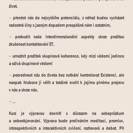
život,
– přenést nás do nejvyššího potenciálu, z něhož budou vycházet
radostné činy s jasným dopadem prospěšné nám i ostatním,
– probudit naše interdimenzionální aspekty skrze prožitou
zkušenost kontaktování ET,
– umožnit prožitek skupinové koherence, kdy mizí vědomí jedince
a ožívá skupinové vědomí
– pozvednout nás do života bez nutkání kontrolovat Existenci, ale
naopak hluboce jí věřit a totálně svolit k jejímu plnému projevu
v nás a skrze nás,
– …
Kurz je výpravou dovnitř s důrazem na sebeprůzkum
a sebeobjevování. Výprava bude prolínáním meditací, promluv,
introspektivních a interaktivních cvičení, rozhovorů a debat. Při