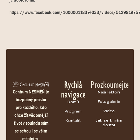
https://www.facebook.com/100000118374033/videos/512981975
Rychlá
Prozkoumejte
navigace
Centrum NESMĚŇ je
Naši lektoři
bezpečný prostor
Fotogalerie
Domů
pro každého, kdo
Videa
Program
chce žít vědomější
Jak se k nám
Kontakt
život v souladu sám
dostat
se sebou i se vším
ostatním.