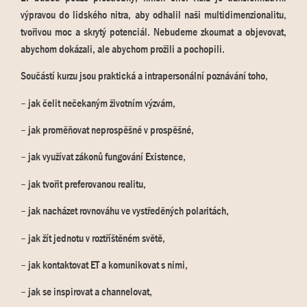
výpravou do lidského nitra, aby odhalil naši multidimenzionalitu,
tvořivou moc a skrytý potenciál. Nebudeme zkoumat a objevovat,
abychom dokázali, ale abychom prožili a pochopili.
Součástí kurzu jsou praktická a intrapersonální poznávání toho,
– jak čelit nečekaným životním výzvám,
– jak proměňovat neprospěšné v prospěšné,
– jak využívat zákonů fungování Existence,
– jak tvořit preferovanou realitu,
– jak nacházet rovnováhu ve vystředěných polaritách,
– jak žít jednotu v roztříštěném světě,
– jak kontaktovat ET a komunikovat s nimi,
– jak se inspirovat a channelovat,