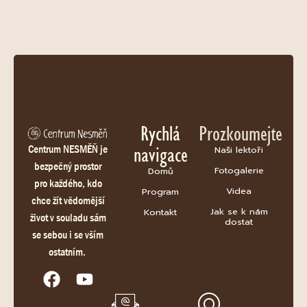
Rychlá
Prozkoumejte
navigace
Centrum NESMĚŇ je
Naši lektoři
bezpečný prostor
Fotogalerie
Domů
pro každého, kdo
Videa
Program
chce žít vědomější
Jak se k nám
Kontakt
život v souladu sám
dostat
se sebou i se vším
ostatním.