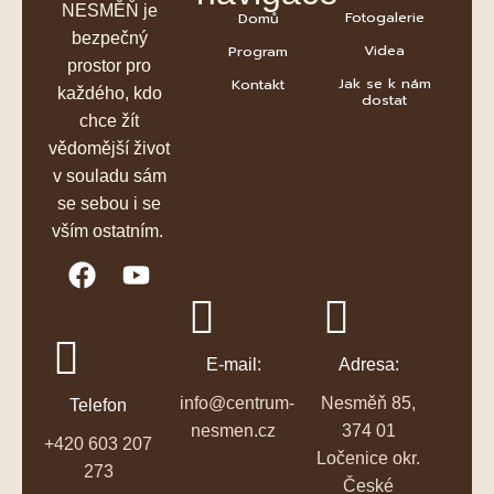
NESMĚŇ je
Fotogalerie
Domů
bezpečný
Videa
Program
prostor pro
Jak se k nám
Kontakt
každého, kdo
dostat
chce žít
vědomější život
v souladu sám
se sebou i se
vším ostatním.
E-mail:
Adresa:
info@centrum-
Nesměň 85,
Telefon
nesmen.cz
374 01
+420 603 207
Ločenice okr.
273
České