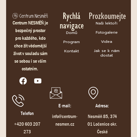
Rychlá
Prozkoumejte
navigace
Centrum NESMĚŇ je
Naši lektoři
bezpečný prostor
Fotogalerie
Domů
pro každého, kdo
Videa
Program
chce žít vědomější
Jak se k nám
Kontakt
život v souladu sám
dostat
se sebou i se vším
ostatním.
E-mail:
Adresa:
Telefon
info@centrum-
Nesměň 85, 374
+420 603 207
nesmen.cz
01 Ločenice okr.
273
České