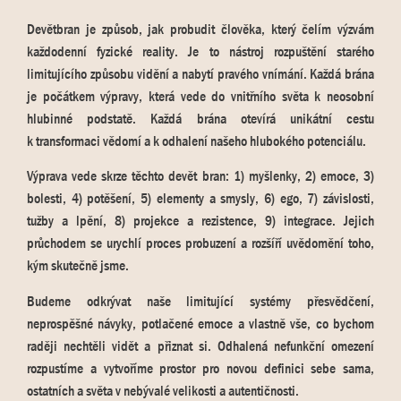
Devětbran je způsob, jak probudit člověka, který čelím výzvám
každodenní fyzické reality. Je to nástroj rozpuštění starého
limitujícího způsobu vidění a nabytí pravého vnímání. Každá brána
je počátkem výpravy, která vede do vnitřního světa k neosobní
hlubinné podstatě. Každá brána otevírá unikátní cestu
k transformaci vědomí a k odhalení našeho hlubokého potenciálu.
Výprava vede skrze těchto devět bran: 1) myšlenky, 2) emoce, 3)
bolesti, 4) potěšení, 5) elementy a smysly, 6) ego, 7) závislosti,
tužby a lpění, 8) projekce a rezistence, 9) integrace. Jejich
průchodem se urychlí proces probuzení a rozšíří uvědomění toho,
kým skutečně jsme.
Budeme odkrývat naše limitující systémy přesvědčení,
neprospěšné návyky, potlačené emoce a vlastně vše, co bychom
raději nechtěli vidět a přiznat si. Odhalená nefunkční omezení
rozpustíme a vytvoříme prostor pro novou definici sebe sama,
ostatních a světa v nebývalé velikosti a autentičnosti.