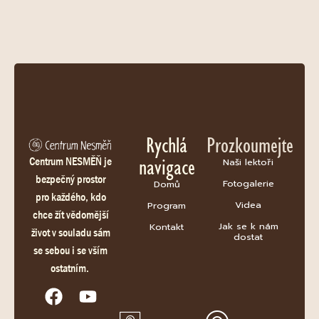
Rychlá
Prozkoumejte
navigace
Centrum NESMĚŇ je
Naši lektoři
bezpečný prostor
Fotogalerie
Domů
pro každého, kdo
Videa
Program
chce žít vědomější
Jak se k nám
Kontakt
život v souladu sám
dostat
se sebou i se vším
ostatním.