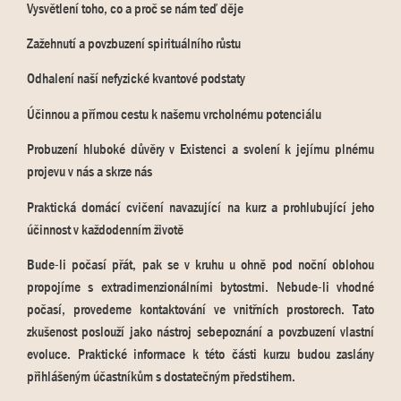
Vysvětlení toho, co a proč se nám teď děje
Zažehnutí a povzbuzení spirituálního růstu
Odhalení naší nefyzické kvantové podstaty
Účinnou a přímou cestu k našemu vrcholnému potenciálu
Probuzení hluboké důvěry v Existenci a svolení k jejímu plnému
projevu v nás a skrze nás
Praktická domácí cvičení navazující na kurz a prohlubující jeho
účinnost v každodenním životě
Bude-li počasí přát, pak se v kruhu u ohně pod noční oblohou
propojíme s extradimenzionálními bytostmi. Nebude-li vhodné
počasí, provedeme kontaktování ve vnitřních prostorech. Tato
zkušenost poslouží jako nástroj sebepoznání a povzbuzení vlastní
evoluce. Praktické informace k této části kurzu budou zaslány
přihlášeným účastníkům s dostatečným předstihem.