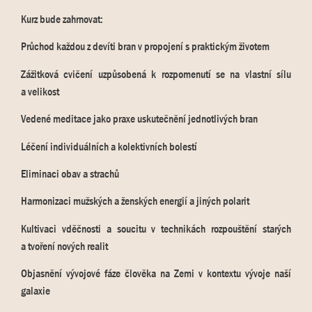
Kurz bude zahrnovat:
Průchod každou z devíti bran v propojení s praktickým životem
Zážitková cvičení uzpůsobená k rozpomenutí se na vlastní sílu
a velikost
Vedené meditace jako praxe uskutečnění jednotlivých bran
Léčení individuálních a kolektivních bolestí
Eliminaci obav a strachů
Harmonizaci mužských a ženských energií a jiných polarit
Kultivaci vděčnosti a soucitu v technikách rozpouštění starých
a tvoření nových realit
Objasnění vývojové fáze člověka na Zemi v kontextu vývoje naší
galaxie