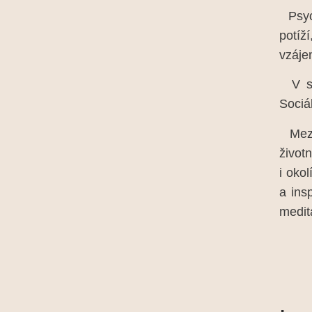
Psych
potíž
vzáje
V sou
Sociá
Mezi 
život
i oko
a ins
medit