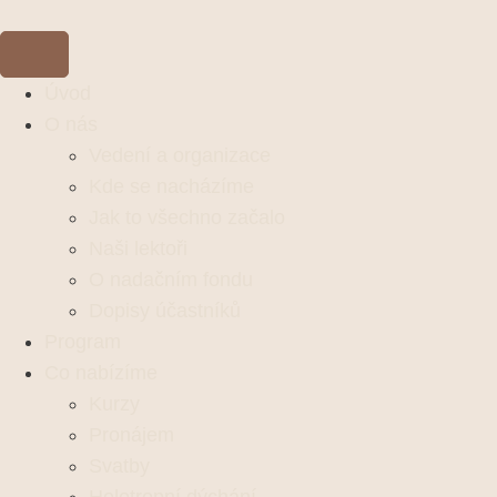
Úvod
O nás
Vedení a organizace
Kde se nacházíme
Jak to všechno začalo
Naši lektoři
O nadačním fondu
Dopisy účastníků
Program
Co nabízíme
Kurzy
Pronájem
Svatby