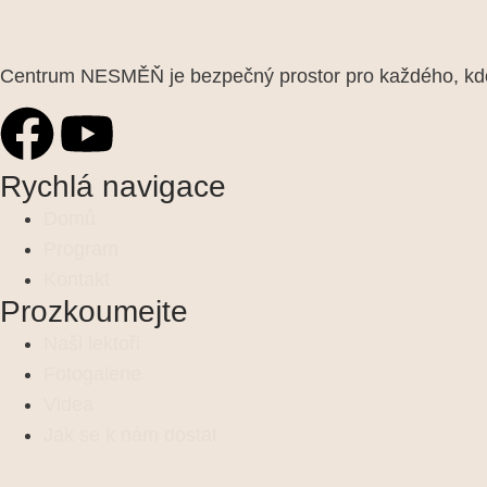
Centrum NESMĚŇ je bezpečný prostor pro každého, kdo 
Rychlá navigace
Domů
Program
Kontakt
Prozkoumejte
Naši lektoři
Fotogalerie
Videa
Jak se k nám dostat