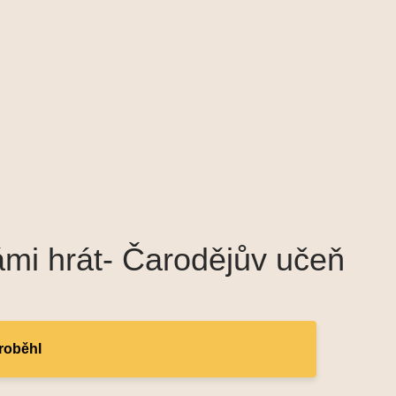
námi hrát- Čarodějův učeň
proběhl