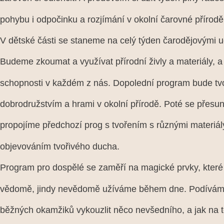
pohybu i odpočinku a rozjímání v okolní čarovné přírodě
V dětské části se staneme na celý týden čarodějovými u
Budeme zkoumat a využívat přírodní živly a materiály, 
schopnosti v každém z nás. Dopolední program bude tvo
dobrodružstvím a hrami v okolní přírodě. Poté se přesu
propojíme předchozí prog s tvořením s různými materiá
objevováním tvořivého ducha.
Program pro dospělé se zaměří na magické prvky, kter
vědomě, jindy nevědomě užíváme během dne. Podíváme
běžných okamžiků vykouzlit něco nevšedního, a jak na t