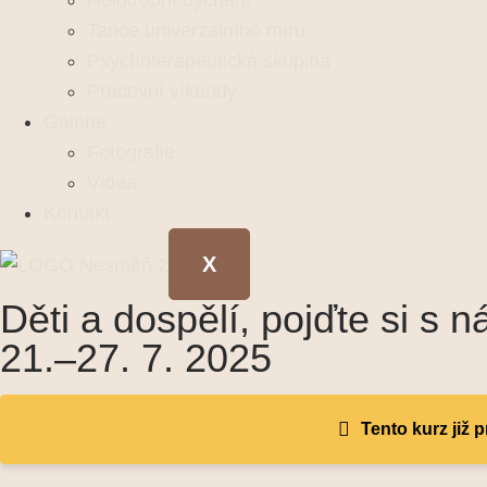
Holotropní dýchání
Tance univerzálního míru
Psychoterapeutická skupina
Pracovní víkendy
Galerie
Fotografie
Videa
Kontakt
X
Děti a dospělí, pojďte si s 
21.–27. 7. 2025
Tento kurz již 