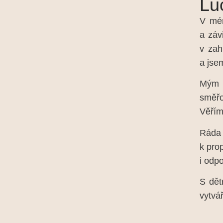
Lu
V mém
a záv
v zah
a jse
Mým ž
směřo
Věřím
Ráda 
k pro
i odp
S dět
vytvá