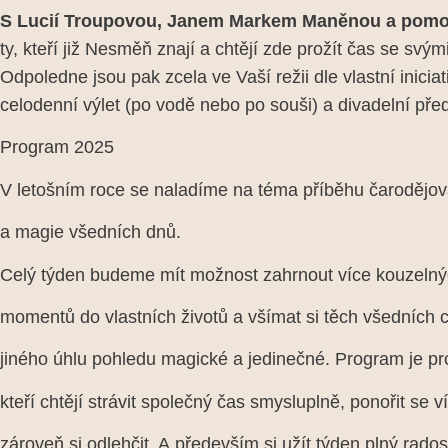
S Lucií Troupovou, Janem Markem Maněnou a pomo
ty, kteří již Nesměň znají a chtějí zde prožít čas se svý
Odpoledne jsou pak zcela ve Vaší režii dle vlastní inici
celodenní výlet (po vodě nebo po souši) a divadelní př
Program 2025
V letošním roce se naladíme na téma příběhu čarodějo
a magie všedních dnů.
Celý týden budeme mít možnost zahrnout více kouzeln
momentů do vlastních životů a všímat si těch všedních ch
jiného úhlu pohledu magické a jedinečné. Program je pro
kteří chtějí strávit společný čas smysluplně, ponořit se 
zároveň si odlehčit. A především si užít týden plný rados