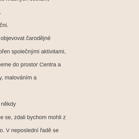
.
čni.
a objevovat čarodějné
řen společnými aktivitami,
neme do prostor Centra a
ly, malováním a
é někdy
 se, zdali bychom mohli z
o. V neposlední řadě se