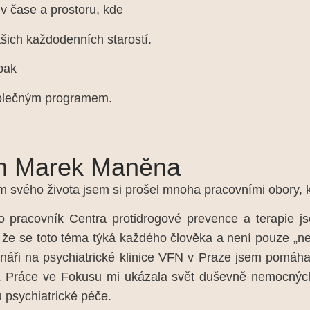
v čase a prostoru, kde
ich každodenních starostí.
 pak
polečným programem.
n Marek Maněna
 svého života jsem si prošel mnoha pracovními obory, k
pracovník Centra protidrogové prevence a terapie jse
o, že se toto téma týká každého člověka a není pouze „
onáři na psychiatrické klinice VFN v Praze jsem pomáha
í. Práce ve Fokusu mi ukázala svět duševně nemocných
u psychiatrické péče.