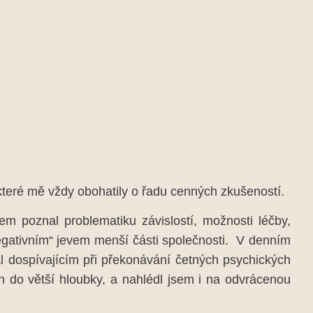
teré mě vždy obohatily o řadu cenných zkušeností.
m poznal problematiku závislostí, možnosti léčby,
negativním“ jevem menší části společnosti. V denním
l dospívajícím při překonávání četných psychických
 do větší hloubky, a nahlédl jsem i na odvrácenou