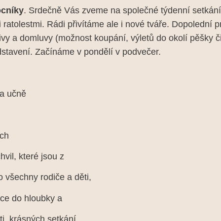
cníky
. Srdečně Vás zveme na společné týdenní setkání 
mi ratolestmi. Rádi přivítáme ale i nové tváře. Dopolední 
ativy a domluvy (možnost koupání, výletů do okolí pěšky 
edstavení. Začínáme v pondělí v podvečer.
va učně
ých
vil, které jsou z
 všechny rodiče a děti,
více do hloubky a
ti, krásných setkání,