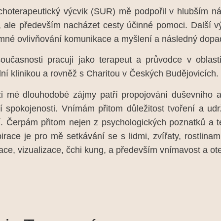
oterapeutický výcvik (SUR) mě podpořil v hlubším ná
í, ale především nacházet cesty účinné pomoci. Další 
mné ovlivňování komunikace a myšlení a následný dopad 
časnosti pracuji jako terapeut a průvodce v oblasti
lní klinikou a rovněž s Charitou v Českých Budějovicích.
mé dlouhodobé zájmy patří propojování duševního a těl
ní spokojenosti. Vnímám přitom důležitost tvoření a ud
lí. Čerpám přitom nejen z psychologických poznatků a t
pirace je pro mě setkávání se s lidmi, zvířaty, rostlin
ace, vizualizace, čchi kung, a především vnímavost a ote