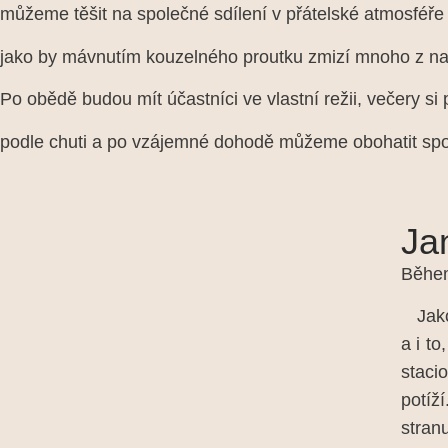
můžeme těšit na společné sdílení v přátelské atmosféře 
jako by mávnutím kouzelného proutku zmizí mnoho z naš
Po obědě budou mít účastníci ve vlastní režii, večery si
podle chuti a po vzájemné dohodě můžeme obohatit s
Ja
Během
Jako 
a i t
staci
potíž
stran