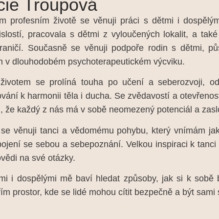
cie Troupová
 profesním životě se věnuji práci s dětmi i dospělými
islostí, pracovala s dětmi z vyloučených lokalit, a také
raničí. Současně se věnuji podpoře rodin s dětmi, p
m v dlouhodobém psychoterapeutickém výcviku.
ivotem se prolíná touha po učení a seberozvoji, od
vání k harmonii těla i ducha. Se zvědavostí a otevřenos
, že každý z nás má v sobě neomezený potenciál a zaslouž
se věnuji tanci a vědomému pohybu, který vnímám jako 
pojení se sebou a sebepoznání. Velkou inspiraci k tanc
ovědi na své otázky.
mi i dospělými mě baví hledat způsoby, jak si k sobě b
řím prostor, kde se lidé mohou cítit bezpečně a být sami