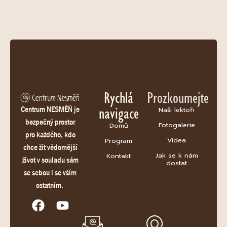
Rychlá
Prozkoumejte
navigace
Centrum NESMĚŇ je
Naši lektoři
bezpečný prostor
Fotogalerie
Domů
pro každého, kdo
Videa
Program
chce žít vědomější
Jak se k nám
Kontakt
život v souladu sám
dostat
se sebou i se vším
ostatním.