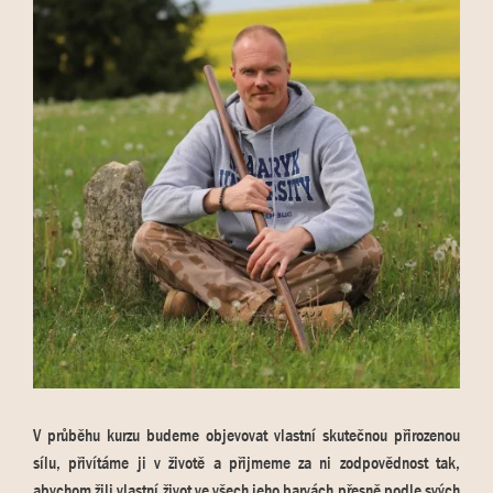
V průběhu kurzu budeme objevovat vlastní skutečnou přirozenou
sílu, přivítáme ji v životě a přijmeme za ni zodpovědnost tak,
abychom žili vlastní život ve všech jeho barvách přesně podle svých