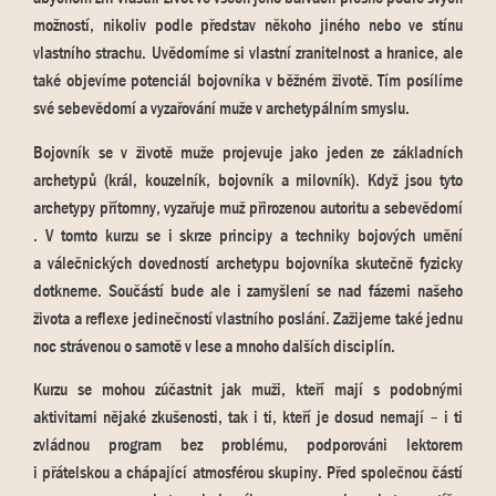
možností, nikoliv podle představ někoho jiného nebo ve stínu
vlastního strachu. Uvědomíme si vlastní zranitelnost a hranice, ale
také objevíme potenciál bojovníka v běžném životě. Tím posílíme
své sebevědomí a vyzařování muže v archetypálním smyslu.
Bojovník se v životě muže projevuje jako jeden ze základních
archetypů (král, kouzelník, bojovník a milovník). Když jsou tyto
archetypy přítomny, vyzařuje muž přirozenou autoritu a sebevědomí
. V tomto kurzu se i skrze principy a techniky bojových umění
a válečnických dovedností archetypu bojovníka skutečně fyzicky
dotkneme. Součástí bude ale i zamyšlení se nad fázemi našeho
života a reflexe jedinečností vlastního poslání. Zažijeme také jednu
noc strávenou o samotě v lese a mnoho dalších disciplín.
Kurzu se mohou zúčastnit jak muži, kteří mají s podobnými
aktivitami nějaké zkušenosti, tak i ti, kteří je dosud nemají – i ti
zvládnou program bez problému, podporováni lektorem
i přátelskou a chápající atmosférou skupiny. Před společnou částí