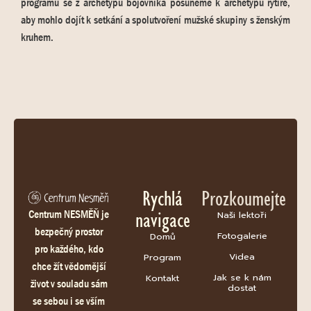
programu se z archetypu bojovníka posuneme k archetypu rytíře,
aby mohlo dojít k setkání a spolutvoření mužské skupiny s ženským
kruhem.
Rychlá
Prozkoumejte
navigace
Centrum NESMĚŇ je
Naši lektoři
bezpečný prostor
Fotogalerie
Domů
pro každého, kdo
Videa
Program
chce žít vědomější
Jak se k nám
Kontakt
život v souladu sám
dostat
se sebou i se vším