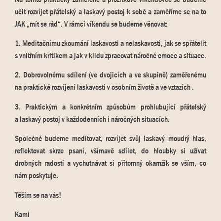
učit rozvíjet přátelský a laskavý postoj k sobě a zaměříme se na to
JAK „mít se rád“. V rámci víkendu se budeme věnovat:
1. Meditačnímu zkoumání laskavosti a nelaskavosti, jak se spřátelit
s vnitřním kritikem a jak v klidu zpracovat náročné emoce a situace.
2. Dobrovolnému sdílení (ve dvojicích a ve skupině) zaměřenému
na praktické rozvíjení laskavosti v osobním životě a ve vztazích .
3. Praktickým a konkrétním způsobům prohlubující přátelský
a laskavý postoj v každodenních i náročných situacích.
Společně budeme meditovat, rozvíjet svůj laskavý moudrý hlas,
reflektovat skrze psaní, všímavě sdílet, do hloubky si užívat
drobných radostí a vychutnávat si přítomný okamžik se vším, co
nám poskytuje.
Těším se na vás!
Kami