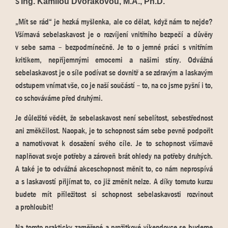
S
Ing. Kamilou Dvořákovou, M.A., Ph.D.
„Mít se rád“ je hezká myšlenka, ale co dělat, když nám to nejde?
Všímavá sebelaskavost je o rozvíjení vnitřního bezpečí a důvěry
v sebe sama – bezpodmínečně. Je to o jemné práci s vnitřním
kritikem, nepříjemnými emocemi a našimi stíny. Odvážná
sebelaskavost je o síle podívat se dovnitř a se zdravým a laskavým
odstupem vnímat vše, co je naší součástí – to, na co jsme pyšní i to,
co schováváme před druhými.
Je důležité vědět, že sebelaskavost není sebelítost, sebestřednost
ani změkčilost. Naopak, je to schopnost sám sebe pevně podpořit
a namotivovat k dosažení svého cíle. Je to schopnost všímavě
naplňovat svoje potřeby a zároveň brát ohledy na potřeby druhých.
A také je to odvážná akceschopnost měnit to, co nám neprospívá
a s laskavostí přijímat to, co již změnit nelze. A díky tomuto kurzu
budete mít příležitost si schopnost sebelaskavosti rozvinout
a prohloubit!
Na tomto prakticky zaměřené a prožitkové víkendovce se budeme