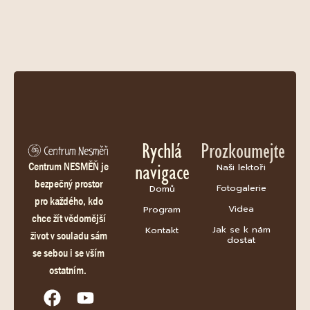
Rychlá
Prozkoumejte
navigace
Centrum NESMĚŇ je
Naši lektoři
bezpečný prostor
Fotogalerie
Domů
pro každého, kdo
Videa
Program
chce žít vědomější
Jak se k nám
Kontakt
život v souladu sám
dostat
se sebou i se vším
ostatním.