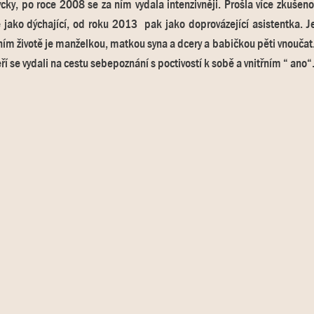
cky, po roce 2008 se za ním vydala intenzivněji. Prošla více zkuše
e jako dýchající, od roku 2013 pak jako doprovázející asistentka.
ím životě je manželkou, matkou syna a dcery a babičkou pěti vnoučat. 
teří se vydali na cestu sebepoznání s poctivostí k sobě a vnitřním “ an