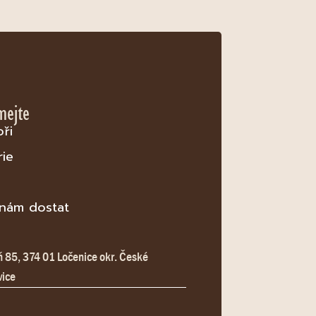
mejte
oři
rie
 nám dostat
:
85, 374 01 Ločenice okr. České
vice