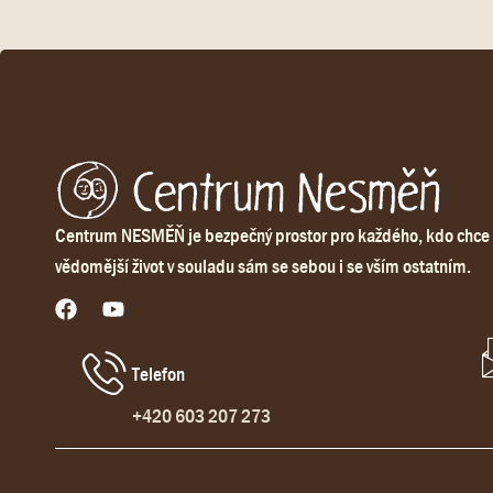
Centrum NESMĚŇ je bezpečný prostor pro každého, kdo chce 
vědomější život v souladu sám se sebou i se vším ostatním.
Telefon
+420 603 207 273