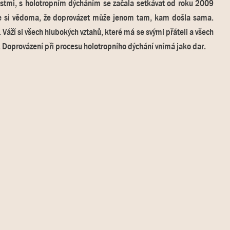
nostmi, s holotropním dýcháním se začala setkávat od roku 2009
 Je si vědoma, že doprovázet může jenom tam, kam došla sama.
Váží si všech hlubokých vztahů, které má se svými přáteli a všech
o“. Doprovázení při procesu holotropního dýchání vnímá jako dar.