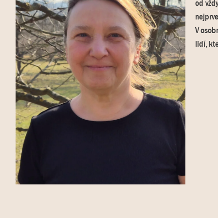
od vždy
nejprv
V osobn
lidí, k