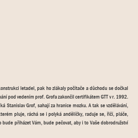
konstrukci letadel, pak ho zlákaly počítače a důchodu se dočkal
hání pod vedením prof. Grofa zakončil certifikátem GTT v r. 1992.
íká Stanislav Grof, sahají za hranice mozku. A tak se vzdělávání,
rém pluje, ráchá se i polyká andělíčky, raduje se, řičí, pláče,
ho bude přiházet Vám, bude pečovat, aby i to Vaše dobrodružství