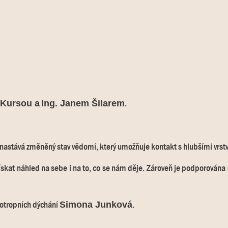
.
 Kursou a
Ing. Janem Šilarem
nastává změněný stav vědomí, který umožňuje kontakt s hlubšími vrstv
získat náhled na sebe i na to, co se nám děje. Zároveň je podporová
lotropních dýchání
.
Simona Junková