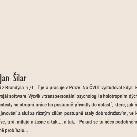
 Jan Šilar
 z Brandýsa n./L., žije a pracuje v Praze. Na ČVUT vystudoval kdysi 
vojář software. Výcvik v transpersonální psychologii a holotropním dýc
ontexty holotropní práce ho postupně přivedly do oblastí, které, jak ř
evování a služba různým cílům postupně staly dobrodružstvím, ve kte
 řve, trpí, miluje a žasne a tak…, a tak. Pokud se tu něco podobné
ně probíhalo…