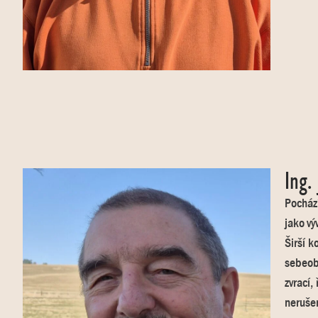
Ing.
Pochází
jako vý
Širší k
sebeobj
zvrací,
neruše