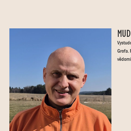
MUDr
Vystud
Grofa. 
vědomí,