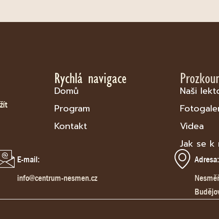
Rychlá navigace
Prozkou
Domů
Naši lekt
žít
Program
Fotogale
Kontakt
Videa
Jak se k
E-mail:
Adresa
info@centrum-nesmen.cz
Nesměň 
Budějo