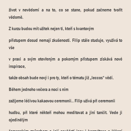
život v nevědomí a na to, co se stane, pokud začneme tvořit
vědomě.
Z kurzu budou mít užitek nejen ti, kteří s kvantovým
přístupem dosud nemají zkušenosti. Filip stále studuje, využívá to
vše
v praxi a svým otevřeným a pokorným přístupem získává nové
inspirace,
takže obsah bude nový i pro ty, kteří o tématu již „leccos“ vědí.
Během jednoho večera a noci s ním
zažijeme léčivou kakaovou ceremonii.. Filip užívá při ceremonii
hudbu, při které někteří mohou meditovat a jiní tančit. Vede ji
ojedinělým