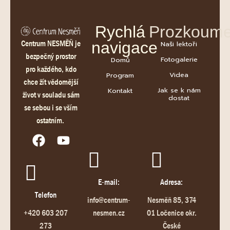
Rychlá
Prozkoume
Centrum NESMĚŇ je
navigace
Naši lektoři
bezpečný prostor
Fotogalerie
Domů
pro každého, kdo
Videa
Program
chce žít vědomější
Jak se k nám
Kontakt
život v souladu sám
dostat
se sebou i se vším
ostatním.
E-mail:
Adresa:
Telefon
info@centrum-
Nesměň 85, 374
+420 603 207
nesmen.cz
01 Ločenice okr.
273
České