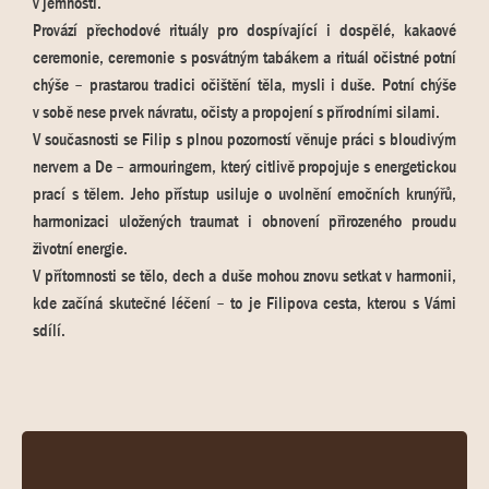
v jemnosti.
Provází přechodové rituály pro dospívající i dospělé, kakaové
ceremonie, ceremonie s posvátným tabákem a rituál očistné potní
chýše – prastarou tradici očištění těla, mysli i duše. Potní chýše
v sobě nese prvek návratu, očisty a propojení s přírodními silami.
V současnosti se Filip s plnou pozorností věnuje práci s bloudivým
nervem a De – armouringem, který citlivě propojuje s energetickou
prací s tělem. Jeho přístup usiluje o uvolnění emočních krunýřů,
harmonizaci uložených traumat i obnovení přirozeného proudu
životní energie.
V přítomnosti se tělo, dech a duše mohou znovu setkat v harmonii,
kde začíná skutečné léčení – to je Filipova cesta, kterou s Vámi
sdílí.