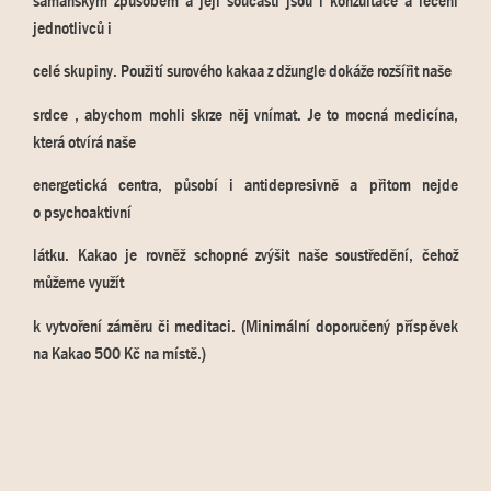
šamanským způsobem a její součástí jsou i konzultace a léčení
jednotlivců i
celé skupiny. Použití surového kakaa z džungle dokáže rozšířit naše
srdce , abychom mohli skrze něj vnímat. Je to mocná medicína,
která otvírá naše
energetická centra, působí i antidepresivně a přitom nejde
o psychoaktivní
látku. Kakao je rovněž schopné zvýšit naše soustředění, čehož
můžeme využít
k vytvoření záměru či meditaci. (Minimální doporučený příspěvek
na Kakao 500 Kč na místě.)