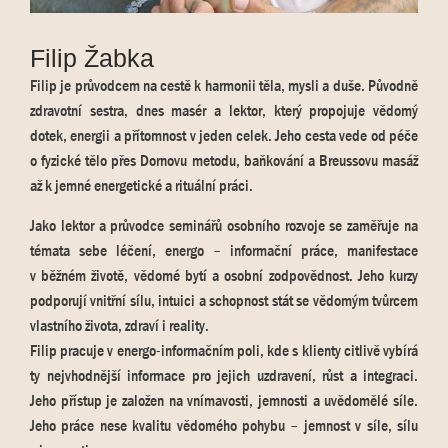
Filip Žabka
Filip je průvodcem na cestě k harmonii těla, mysli a duše. Původně
zdravotní sestra, dnes masér a lektor, který propojuje vědomý
dotek, energii a přítomnost v jeden celek. Jeho cesta vede od péče
o fyzické tělo přes Dornovu metodu, baňkování a Breussovu masáž
až k jemné energetické a rituální práci.
Jako lektor a průvodce seminářů osobního rozvoje se zaměřuje na
témata sebe léčení, energo – informační práce, manifestace
v běžném životě, vědomé bytí a osobní zodpovědnost. Jeho kurzy
podporují vnitřní sílu, intuici a schopnost stát se vědomým tvůrcem
vlastního života, zdraví i reality.
Filip pracuje v energo-informačním poli, kde s klienty citlivě vybírá
ty nejvhodnější informace pro jejich uzdravení, růst a integraci.
Jeho přístup je založen na vnímavosti, jemnosti a uvědomělé síle.
Jeho práce nese kvalitu vědomého pohybu – jemnost v síle, sílu