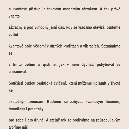
a kvantový přístup je takovým moderním zázrakem. A tak právě
v tento
zázračný a podivuhodný jarní čas, kdy se všechno otevírá, budeme
sdílet
kvantové pole vědomí v různých kvalitách a vibracích. Seznámíme
se
s tímto polem a zjistíme, jak v něm dýchat, pohybovat se
a pracovat.
Součástí budou praktická cvičení, která můžeme uplatnit v životě
ke
skutečným změnám. Budeme se zabývat kvantovým léčením,
teoreticky i prakticky,
pro sebe i pro druhé. A stejně tak se podíváme na způsob, jakým
tvoříme náš