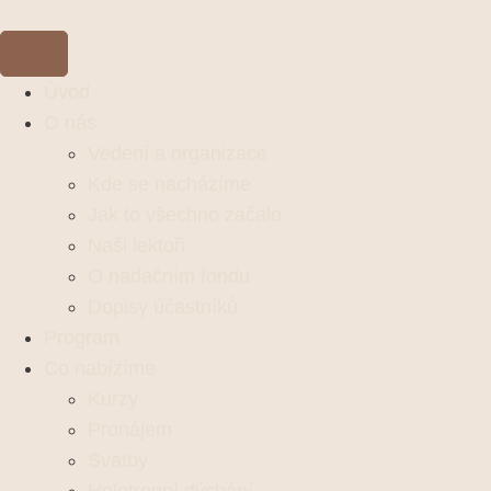
Úvod
O nás
Vedení a organizace
Kde se nacházíme
Jak to všechno začalo
Naši lektoři
O nadačním fondu
Dopisy účastníků
Program
Co nabízíme
Kurzy
Pronájem
Svatby