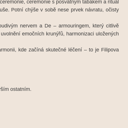
é ceremonie, ceremonie s posvátným tabákem a rituál
i duše. Potní chýše v sobě nese prvek návratu, očisty
loudivým nervem a De – armouringem, který citlivě
 o uvolnění emočních krunýřů, harmonizaci uložených
monii, kde začíná skutečné léčení – to je Filipova
vším ostatním.