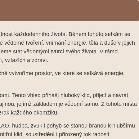
vátnost každodenního života. Během tohoto setkání se
vědomé tvoření, vnímání energie, těla a duše v jejich
žeme stát vědomými tvůrci svého života. V rámci
, vztazích a zdraví.
ně vytvoříme prostor, ve které se setkává energie,
. Tento vhled přináší hluboký klid, přijetí a návrat
krajinou, jejímž základem je vědomí samo. Z tohoto místa
zázrak každého okamžiku.
AO, hudba, zvuk i pohyb se stanou branou k hlubšímu
řní klid, soustředění i přirozený tok radosti.