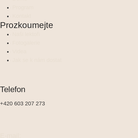
Program
Kontakt
Prozkoumejte
Naši lektoři
Fotogalerie
Videa
Jak se k nám dostat
Telefon
+420 603 207 273
E-mail: