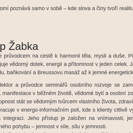
mí poznává samo v sobě – kde slova a činy tvoří realitu
lip Žabka
 je průvodcem na cestě k harmonii těla, mysli a duše. P
juje vědomý dotek, energii a přítomnost v jeden celek. 
u, baňkování a Breussovu masáž až k jemné energetické 
lektor a průvodce seminářů osobního rozvoje se zam
, manifestace v běžném životě, vědomé bytí a osobní zodp
opnost stát se vědomým tvůrcem vlastního života, zdraví i
pracuje v energo-informačním poli, kde s klienty citlivě 
a integraci. Jeho přístup je založen na vnímavosti, j
ého pohybu – jemnost v síle, sílu v jemnosti.