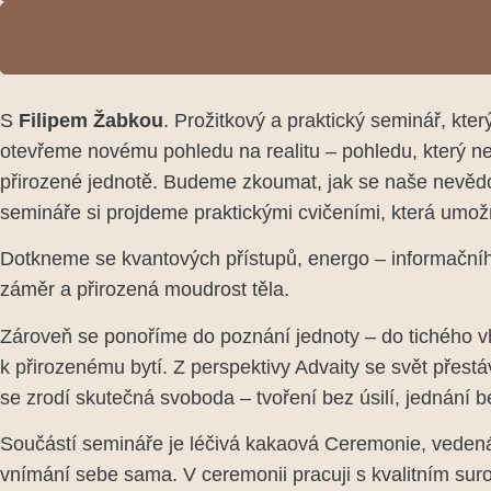
S
Filipem Žabkou
. Prožitkový a praktický seminář, kt
otevřeme novému pohledu na realitu – pohledu, který ne
přirozené jednotě. Budeme zkoumat, jak se naše nevědo
semináře si projdeme praktickými cvičeními, která umožň
Dotkneme se kvantových přístupů, energo – informačního
záměr a přirozená moudrost těla.
Zároveň se ponoříme do poznání jednoty – do tichého vhl
k přirozenému bytí. Z perspektivy Advaity se svět přest
se zrodí skutečná svoboda – tvoření bez úsilí, jednání
Součástí semináře je léčivá kakaová Ceremonie, veden
vnímání sebe sama. V ceremonii pracuji s kvalitním surov