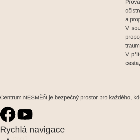
Prová
očist
a prop
V sou
propo
traum
V pří
cesta,
Centrum NESMĚŇ je bezpečný prostor pro každého, kdo 
Rychlá navigace
Domů