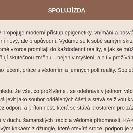
SPOLUJÍZDA
erý propojuje moderní přístup epigenetiky, vnímání a pos
ní nový, ale prapůvodní. Vydáme se k sobě samým skrze 
mé vzorce promítají do každodenní reality, a jak se mů
ují skutečnou změnu – nejen v myšlení, ale i v prožívání
 léčení, práce s vědomím a jemných polí reality. Společ
edu, že vše, co prožíváme , se odehrává v jednom vědomí
ává jevit jako soubor oddělených částí a stává se živou 
 bez odporu a přítomnost, která se stává prostorem pro 
á v duchu šamanských tradic a vědomé přítomnosti. KAK
ým kakaem z džungle, které otevírá srdce, podporuje vnit