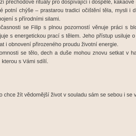
zí přechodové rituály pro dospívající i dospělé, kakaov
né potní chýše – prastarou tradici očištění těla, mysli 
ojení s přírodními silami.
časnosti se Filip s plnou pozorností věnuje práci s b
juje s energetickou prací s tělem. Jeho přístup usiluje
at i obnovení přirozeného proudu životní energie.
tomnosti se tělo, dech a duše mohou znovu setkat v har
 kterou s Vámi sdílí.
chce žít vědomější život v souladu sám se sebou i se 