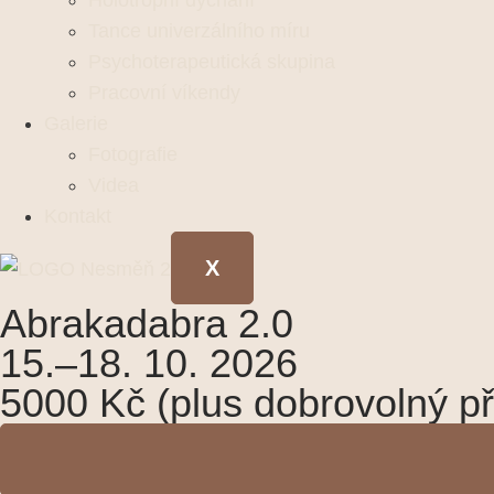
Holotropní dýchání
Tance univerzálního míru
Psychoterapeutická skupina
Pracovní víkendy
Galerie
Fotografie
Videa
Kontakt
X
Abrakadabra 2.0
15.–18. 10. 2026
5000 Kč (plus dobrovolný p