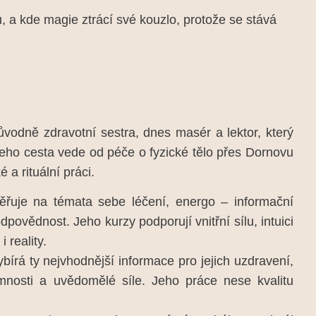
, a kde magie ztrácí své kouzlo, protože se stává
ůvodně zdravotní sestra, dnes masér a lektor, který
Jeho cesta vede od péče o fyzické tělo přes Dornovu
a rituální práci.
ěřuje na témata sebe léčení, energo – informační
ovědnost. Jeho kurzy podporují vnitřní sílu, intuici
 reality.
vybírá ty nejvhodnější informace pro jejich uzdravení,
emnosti a uvědomělé síle. Jeho práce nese kvalitu