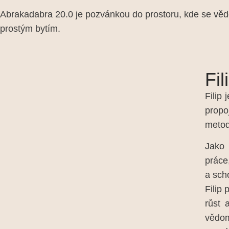
Abrakadabra 20.0 je pozvánkou do prostoru, kde se vědo
prostým bytím.
Fi
Filip
propo
metod
Jako 
práce
a sch
Filip 
růst 
vědom